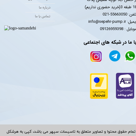
 3(خرید حضوری نداریم)
درباره ما
فن: 55663050-021
تماس با ما
یل: info@sepehr-pump.ir
​​​​موبایل : 09126959398
ا ما در شبکه های اجتماعی
تمام حقوق محتوا و تصاویر متعلق به تاسیسات سپهر می باشد، کپی به هرشکل