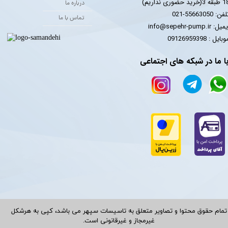
 3(خرید حضوری نداریم)
درباره ما
فن: 55663050-021
تماس با ما
یل: info@sepehr-pump.ir
​​​​موبایل : 09126959398
ا ما در شبکه های اجتماعی
تمام حقوق محتوا و تصاویر متعلق به تاسیسات سپهر می باشد، کپی به هرشکل
غیرمجاز و غیرقانونی است.​​​​​​​