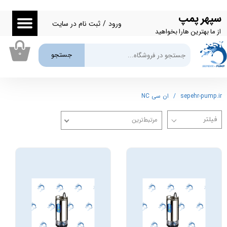
سپهر پمپ
حساب کاربری من
ورود
/
ثبت نام در سایت
از ما بهترین هارا بخواهید
تغییر گذر واژه
۰
جستجو
سفارشات
خروج از حساب کاربری
sepehr-pump.ir
ان سی NC
مرتبط‌ترین