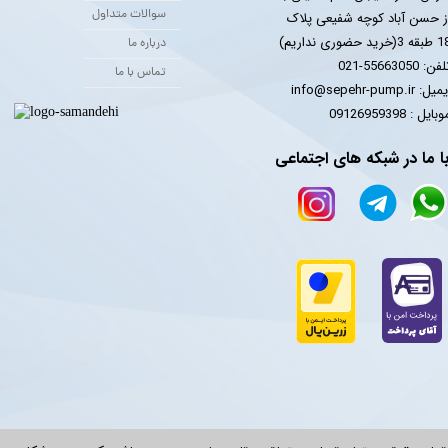
سوالات متداول
ز حسن آباد کوچه شفیعی پلاک
 3(خرید حضوری نداریم)
درباره ما
فن: 55663050-021
تماس با ما
یل: info@sepehr-pump.ir
​​​​موبایل : 09126959398
ا ما در شبکه های اجتماعی