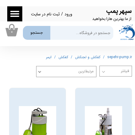
سپهر پمپ
حساب کاربری من
ورود
/
ثبت نام در سایت
از ما بهترین هارا بخواهید
تغییر گذر واژه
۰
جستجو
سفارشات
خروج از حساب کاربری
sepehr-pump.ir
کفکش و لجنکش
کفکش
ایمر
مرتبط‌ترین