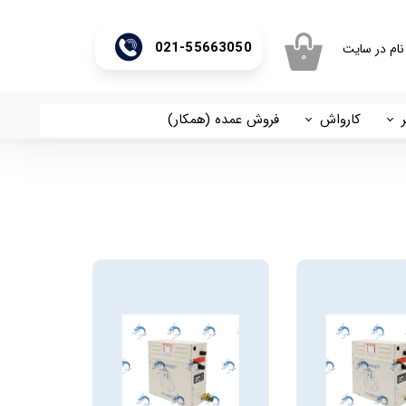
021-55663050
نام در سایت
۰
ری من
اژه
کارواش
فروش عمده (همکار)
اسان
آریا
اب کاربری