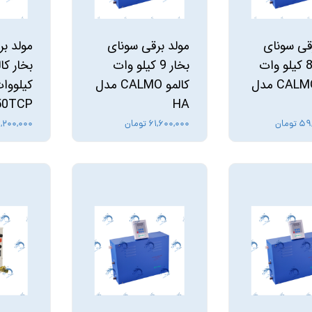
استرینر
قی سونای
مولد برقی سونای
مولد ب
کس
هیتر برقی
بخار 8.6 کیلو وات
بخار 9 کیلو وات
کالمو CALMO مدل
کالمو CALMO مدل
جت جکوزی
50TCP
HA
ضدعفونی نانو
ومان
۶۱,۶۰۰,۰۰۰ تومان
۷۹,۲۰۰,۰۰۰ ت
مبدل
اسکیمر
سایدچنل