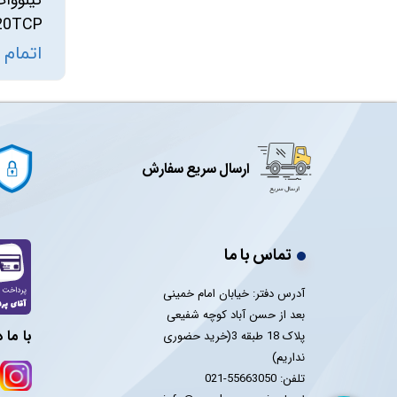
20TCP
اتمام
ارسال سریع سفارش
تماس با ما
آدرس دفتر: خیابان امام خمینی
بعد از حسن آباد کوچه شفیعی
با ما 
پلاک 18 طبقه 3(خرید حضوری
نداریم)
تلفن: 55663050-021