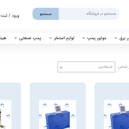
جستجو
ورود
/
ثبت 
حساب کارب
تغییر گذر و
ر برق
موتور پمپ
لوازم استخر
پمپ صنعتی
هیتر
سفارشات
یم
بنزینی
پمپ استخری
پمپ طبقاتی
مهی
خروج از حس
گازوئیلی
فیلتر شنی
پمپ مگنتی
 اساس
مرتبط‌ترین
پاور
فیلتر کارتریجی
بل اند کاست
کلرزن خطی
ین
کلرزن نمکی
میک
گرمکن برقی
مولد برقی سونای بخار