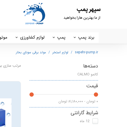
سپهر پمپ
از ما بهترین هارا بخواهید
برند پمپ
پمپ
لوازم کشاورزی
موتو
داب DAB
پمپ خانگی
کفکش ، لجنکش و شناور
استر
sepehr-pump.ir
لوازم استخر
مولد برقی سونای بخار
سیستما SISTEMA
ست کنترل
شمشاد زن
پوتر
دسته‌ها
مرتب سازی بر
کالمو CALMO
تایفو
مخزن تحت فشار
چاله کن
هیرو 
قیمت
آبکو ABCO
پمپ سیرکولاتور
اره موتوری
ایکار
گرین GREEN
سم پاش
لانس
۰ تومان - ۸۱,۱۸۰,۰۰۰ تومان
شرایط گارانتی
شیمجه
علف زن
هونا
12 ماه
راد پمپ
پمپ 2 اسب 2 اینچ
ETQ