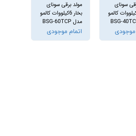
رقی سونای
مولد برقی سونای
خار 4کیلووات کالمو
بخار 6کیلووات کالمو
مدل BSG-60TCP
 موجودی
اتمام موجودی