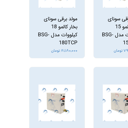
رقی سونای
مولد برقی سونای
بخار کالمو 15
بخار کالمو 18
کیلووات مدل BSG-
کیلووات مدل BSG-
180TCP
1
ومان
۸۱,۱۸۰,۰۰۰ تومان