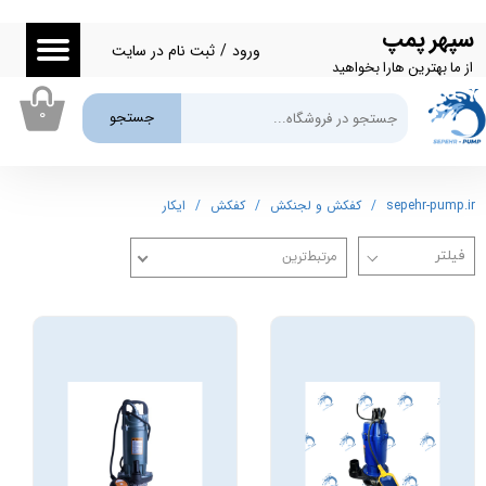
سپهر پمپ
حساب کاربری من
ورود
/
ثبت نام در سایت
از ما بهترین هارا بخواهید
تغییر گذر واژه
۰
جستجو
سفارشات
خروج از حساب کاربری
sepehr-pump.ir
کفکش و لجنکش
کفکش
ایکار
مرتبط‌ترین