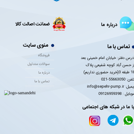
ضمانت اصالت کالا
درباره ما
منوی سایت
تماس با ما
فروشگاه
درس دفتر: خیابان امام خمینی بعد
سوالات متداول
ز حسن آباد کوچه شفیعی پلاک
 3(خرید حضوری نداریم)
درباره ما
فن: 55663050-021
تماس با ما
یل: info@sepehr-pump.ir
​​​​موبایل : 09126959398
ا ما در شبکه های اجتماعی