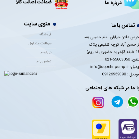
ضمانت اصالت کالا
درباره ما
منوی سایت
تماس با ما
فروشگاه
درس دفتر: خیابان امام خمینی بعد
سوالات متداول
ز حسن آباد کوچه شفیعی پلاک
 3(خرید حضوری نداریم)
درباره ما
فن: 55663050-021
تماس با ما
یل: info@sepehr-pump.ir
​​​​موبایل : 09126959398
ا ما در شبکه های اجتماعی