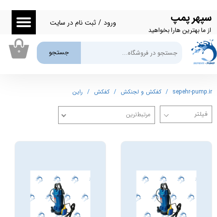
سپهر پمپ
حساب کاربری من
ورود
/
ثبت نام در سایت
از ما بهترین هارا بخواهید
تغییر گذر واژه
۰
جستجو
سفارشات
خروج از حساب کاربری
sepehr-pump.ir
کفکش و لجنکش
کفکش
راین
مرتبط‌ترین