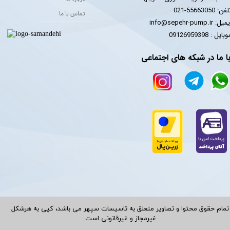
فن: 55663050-021
تماس با ما
یل: info@sepehr-pump.ir
​​​​موبایل : 09126959398
ا ما در شبکه های اجتماعی
تمام حقوق محتوا و تصاویر متعلق به تاسیسات سپهر می باشد، کپی به هرشکل
غیرمجاز و غیرقانونی است.​​​​​​​