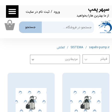
سپهر پمپ
حساب کاربری من
ورود
/
ثبت نام در سایت
از ما بهترین هارا بخواهید
تغییر گذر واژه
۰
جستجو
سفارشات
خروج از حساب کاربری
sepehr-pump.ir
SISTEMA
کفکش
مرتبط‌ترین