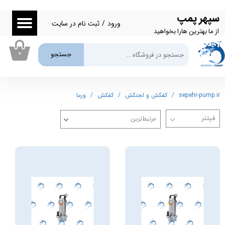
سپهر پمپ
حساب کاربری من
ورود
/
ثبت نام در سایت
از ما بهترین هارا بخواهید
تغییر گذر واژه
۰
جستجو
سفارشات
خروج از حساب کاربری
sepehr-pump.ir
کفکش و لجنکش
کفکش
ورما
مرتبط‌ترین