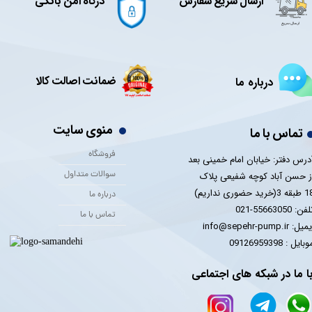
ارسال سریع سفارش
درگاه امن بانکی
ضمانت اصالت کالا
درباره ما
منوی سایت
تماس با ما
فروشگاه
درس دفتر: خیابان امام خمینی بعد
سوالات متداول
ز حسن آباد کوچه شفیعی پلاک
 3(خرید حضوری نداریم)
درباره ما
فن: 55663050-021
تماس با ما
یل: info@sepehr-pump.ir
​​​​موبایل : 09126959398
ا ما در شبکه های اجتماعی