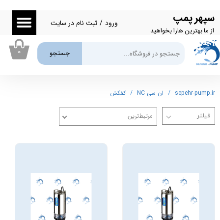
سپهر پمپ
حساب کاربری من
ورود
/
ثبت نام در سایت
از ما بهترین هارا بخواهید
تغییر گذر واژه
۰
جستجو
سفارشات
خروج از حساب کاربری
sepehr-pump.ir
ان سی NC
کفکش
مرتبط‌ترین