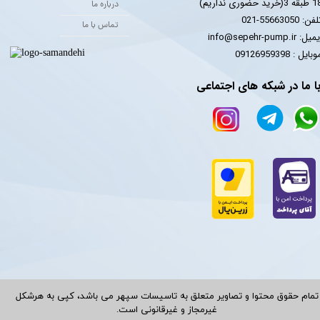
 3(خرید حضوری نداریم)
درباره ما
فن: 55663050-021
تماس با ما
یل: info@sepehr-pump.ir
​​​​موبایل : 09126959398
ا ما در شبکه های اجتماعی
تمام حقوق محتوا و تصاویر متعلق به تاسیسات سپهر می باشد، کپی به هرشکل
غیرمجاز و غیرقانونی است.​​​​​​​