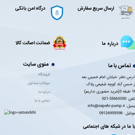
ارسال سریع سفارش
درگاه امن بانکی
ضمانت اصالت کالا
درباره ما
منوی سایت
تماس با ما
فروشگاه
درس دفتر: خیابان امام خمینی بعد
سوالات متداول
ز حسن آباد کوچه شفیعی پلاک
 3(خرید حضوری نداریم)
درباره ما
فن: 55663050-021
تماس با ما
یل: info@sepehr-pump.ir
​​​​موبایل : 09126959398
ا ما در شبکه های اجتماعی