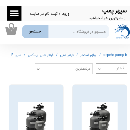
سپهر پمپ
حساب کاربری من
ورود
/
ثبت نام در سایت
از ما بهترین هارا بخواهید
تغییر گذر واژه
۰
جستجو
سفارشات
خروج از حساب کاربری
sepehr-pump.ir
لوازم استخر
فیلتر شنی
فیلتر شنی ایماکس
سری P
مرتبط‌ترین