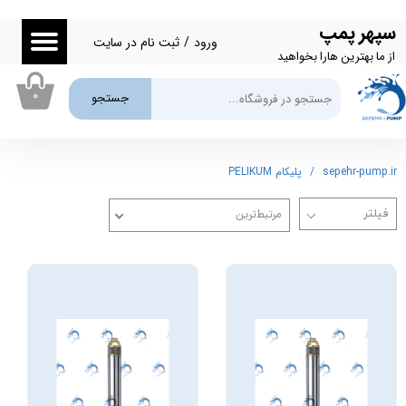
سپهر پمپ
حساب کاربری من
ورود
/
ثبت نام در سایت
از ما بهترین هارا بخواهید
تغییر گذر واژه
۰
جستجو
سفارشات
خروج از حساب کاربری
sepehr-pump.ir
پلیکام PELIKUM
مرتبط‌ترین