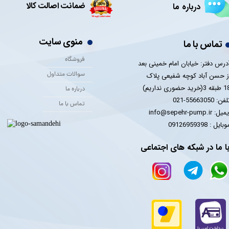
ضمانت اصالت کالا
درباره ما
منوی سایت
تماس با ما
فروشگاه
درس دفتر: خیابان امام خمینی بعد
سوالات متداول
ز حسن آباد کوچه شفیعی پلاک
 3(خرید حضوری نداریم)
درباره ما
فن: 55663050-021
تماس با ما
یل: info@sepehr-pump.ir
​​​​موبایل : 09126959398
ا ما در شبکه های اجتماعی