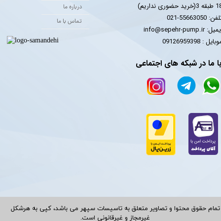
 3(خرید حضوری نداریم)
درباره ما
فن: 55663050-021
تماس با ما
یل: info@sepehr-pump.ir
​​​​موبایل : 09126959398
ا ما در شبکه های اجتماعی
تمام حقوق محتوا و تصاویر متعلق به تاسیسات سپهر می باشد، کپی به هرشکل
غیرمجاز و غیرقانونی است.​​​​​​​