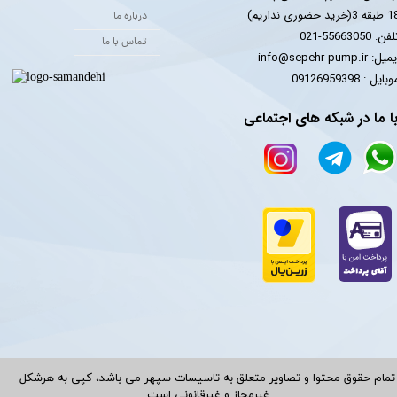
 3(خرید حضوری نداریم)
درباره ما
فن: 55663050-021
تماس با ما
یل: info@sepehr-pump.ir
​​​​موبایل : 09126959398
ا ما در شبکه های اجتماعی
تمام حقوق محتوا و تصاویر متعلق به تاسیسات سپهر می باشد، کپی به هرشکل
غیرمجاز و غیرقانونی است.​​​​​​​