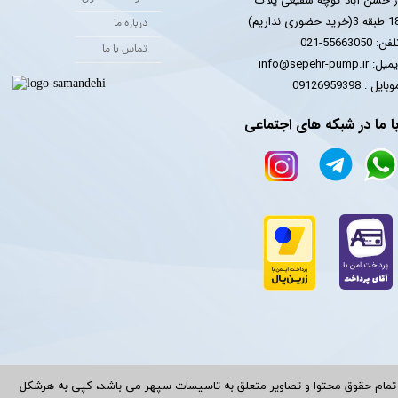
ز حسن آباد کوچه شفیعی پلاک
 3(خرید حضوری نداریم)
درباره ما
فن: 55663050-021
تماس با ما
یل: info@sepehr-pump.ir
​​​​موبایل : 09126959398
ا ما در شبکه های اجتماعی
تمام حقوق محتوا و تصاویر متعلق به تاسیسات سپهر می باشد، کپی به هرشکل