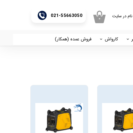
021-55663050
نام در سایت
۰
ری من
اژه
کارواش
فروش عمده (همکار)
اسان
آریا
اب کاربری