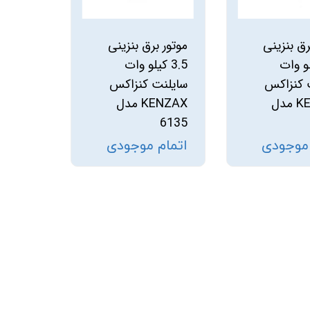
رق بنزینی
موتور برق بنزینی
یلو وات
3.5 کیلو وات
 کنزاکس
سایلنت کنزاکس
KENZAX مدل
KENZAX مدل
6135
 موجودی
اتمام موجودی