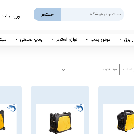
جستجو
ورود
/
ثبت 
حساب کارب
تغییر گذر و
ر برق
موتور پمپ
لوازم استخر
پمپ صنعتی
هیتر
سفارشات
یم
بنزینی
پمپ استخری
پمپ طبقاتی
مهی
خروج از حس
گازوئیلی
فیلتر شنی
پمپ مگنتی
 اساس
مرتبط‌ترین
پاور
فیلتر کارتریجی
بل اند کاست
کلرزن خطی
ین
کلرزن نمکی
میک
گرمکن برقی
مولد برقی سونای بخار