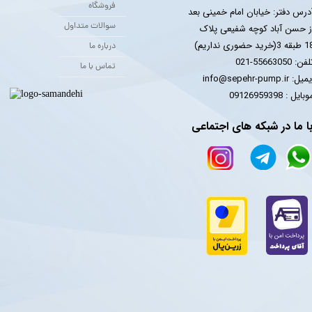
فروشگاه
درس دفتر: خیابان امام خمینی بعد
سوالات متداول
ز حسن آباد کوچه شفیعی پلاک
 3(خرید حضوری نداریم)
درباره ما
فن: 55663050-021
تماس با ما
یل: info@sepehr-pump.ir
​​​​موبایل : 09126959398
ا ما در شبکه های اجتماعی