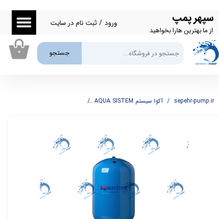
سپهر پمپ
حساب کاربری من
ورود
/
ثبت نام در سایت
از ما بهترین هارا بخواهید
تغییر گذر واژه
۰
جستجو
سفارشات
خروج از حساب کاربری
sepehr-pump.ir
آکوا سیستم AQUA SISTEM
منبع انبساط 500 لیتری آکواسیستم AQUA SISTEM