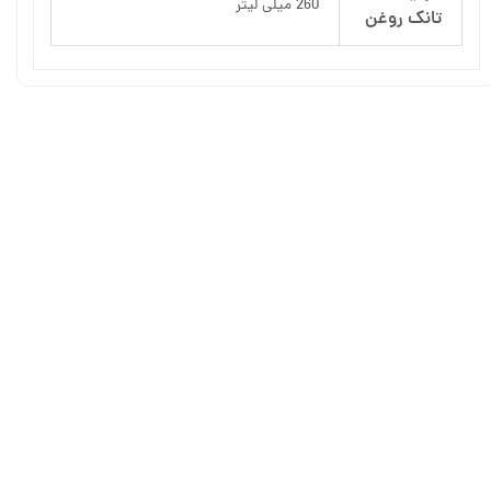
260 میلی لیتر
تانک روغن