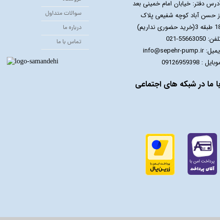
درس دفتر: خیابان امام خمینی بعد
سوالات متداول
ز حسن آباد کوچه شفیعی پلاک
 3(خرید حضوری نداریم)
درباره ما
فن: 55663050-021
تماس با ما
یل: info@sepehr-pump.ir
​​​​موبایل : 09126959398
ا ما در شبکه های اجتماعی