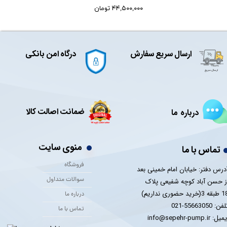
۴۴,۵۰۰,۰۰۰ تومان
ارسال سریع سفارش
درگاه امن بانکی
ضمانت اصالت کالا
درباره ما
منوی سایت
تماس با ما
فروشگاه
درس دفتر: خیابان امام خمینی بعد
سوالات متداول
ز حسن آباد کوچه شفیعی پلاک
 3(خرید حضوری نداریم)
درباره ما
فن: 55663050-021
تماس با ما
یل: info@sepehr-pump.ir