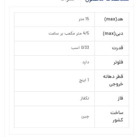
هد(max)
15 متر
دبی(max)
4/5 متر مکعب بر ساعت
قدرت
0/33 اسب
فلوتر
دارد
قطر دهانه
1 اینچ
خروجی
فاز
تکفاز
ساخت
چین
کشور