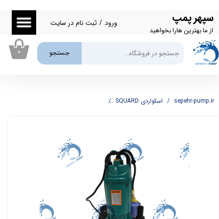
سپهر پمپ
حساب کاربری من
ورود
/
ثبت نام در سایت
از ما بهترین هارا بخواهید
تغییر گذر واژه
۰
جستجو
سفارشات
خروج از حساب کاربری
sepehr-pump.ir
اسکواردی SQUARD
پمپ کفکش 1 اینچ 14 متری SQUARD اسکواردی مدل IC1.5-14-0.25F