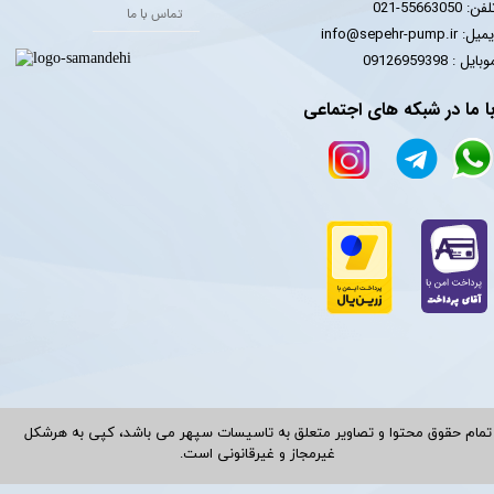
فن: 55663050-021
تماس با ما
یل: info@sepehr-pump.ir
​​​​موبایل : 09126959398
ا ما در شبکه های اجتماعی
تمام حقوق محتوا و تصاویر متعلق به تاسیسات سپهر می باشد، کپی به هرشکل
غیرمجاز و غیرقانونی است.​​​​​​​