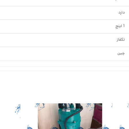
دارد
1 اینچ
تکفاز
چین