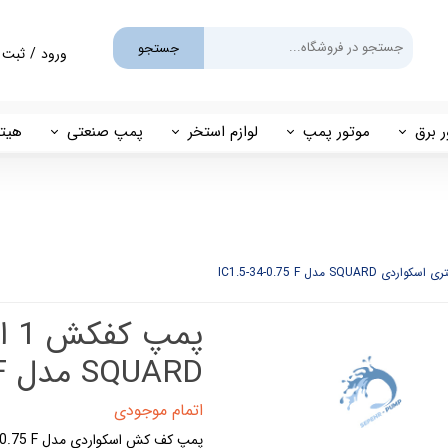
جستجو
ورود
/
ثبت 
حساب کارب
تغییر گذر و
ر برق
موتور پمپ
لوازم استخر
پمپ صنعتی
هیتر
سفارشات
یم
بنزینی
پمپ استخری
پمپ طبقاتی
مهی
خروج از حس
گازوئیلی
فیلتر شنی
پمپ مگنتی
پاور
فیلتر کارتریجی
بل اند کاست
کلرزن خطی
ین
کلرزن نمکی
SQUARD مدل IC1.5-34-0.75 F
میک
گرمکن برقی
اتمام موجودی
مولد برقی سونای بخار