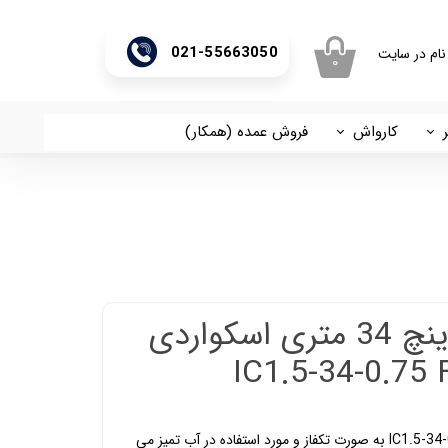
021-55663050
نام در سایت
۰
ری من
اژه
کارواش
فروش عمده (همکار)
اسان
آریا
اب کاربری
پمپ کفکش 1 اینچ 34 متری اسکواردی
پمپ کف کش اسکواردی مدل IC1.5-34-0.75 F به صورت تکفاز و مورد استفاده در آب تمیز می