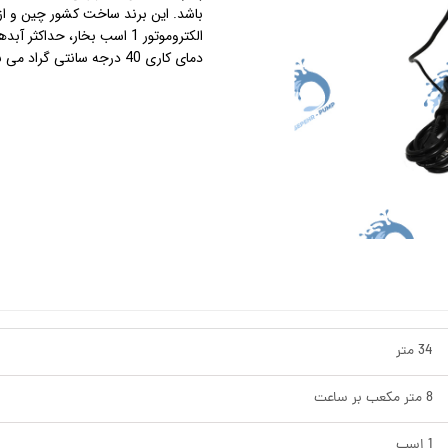
باشد. این برند ساخت کشور چین و از
استرینر
دمای کاری 40 درجه سانتی گراد می باشد.
کس
هیتر برقی
جت جکوزی
ضدعفونی نانو
مبدل
اسکیمر
سایدچنل
34 متر
8 متر مکعب بر ساعت
1 اسب