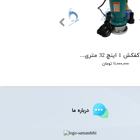
پمپ کفکش 1 اینچ 32 متری اسکواردی SQUARD مدل IC1.5-32-0.75
۱۱,۰۰۰,۰۰۰ تومان
درباره ما