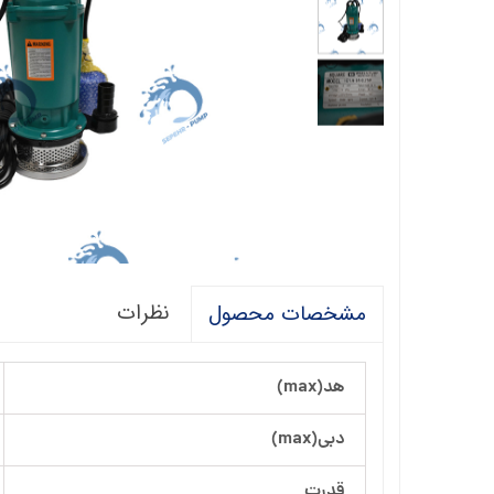
فالکو
پمپ 1/5 اسب 2 اینچ
اگرو
پلیکام
پمپ 3 اینچ 2 اسب
کنزا
گالی
آبارا
توکیو
راناب
نظرات
مشخصات محصول
رهاب
لوما LOMA
هد(max)
آکوا استرانگ
دبی(max)
ان سی NC
قدرت