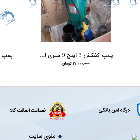
QD15-36/3
پمپ کفکش 3 اینچ 9 متری لوما LOMA مدل QDX40-9-0.75F
۱۷,۰۰۰,۰۰۰ تومان
درگاه امن بانکی
ضمانت اصالت کالا
منوی سایت