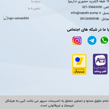
 3(خرید حضوری نداریم)
درباره ما
فن: 55663050-021
تماس با ما
یل: info@sepehr-pump.ir
​​​​موبایل : 09126959398
ا ما در شبکه های اجتماعی
تمام حقوق محتوا و تصاویر متعلق به تاسیسات سپهر می باشد، کپی به هرشکل
غیرمجاز و غیرقانونی است.​​​​​​​