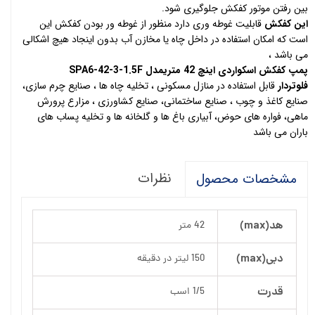
بین رفتن موتور کفکش جلوگیری شود.
این کفکش
قابلیت غوطه وری دارد منظور از غوطه ور بودن کفکش این
است که امکان استفاده در داخل چاه یا مخازن آب بدون اینجاد هیچ اشکالی
می باشد ،
پمپ کفکش اسکواردی اینچ 42 متریمدل SPA6-42-3-1.5F
فلوتردار
قابل استفاده در منازل مسکونی ، تخلیه چاه ها ، صنایع چرم سازی،
صنایع کاغذ و چوب ، صنایع ساختمانی، صنایع کشاورزی ، مزارع پرورش
ماهی، فواره های حوض، آبیاری باغ ها و گلخانه ها و تخلیه پساب های
باران می باشد
نظرات
مشخصات محصول
هد(max)
42 متر
دبی(max)
150 لیتر در دقیقه
قدرت
1/5 اسب