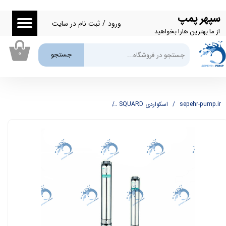
سپهر پمپ
حساب کاربری من
ورود
/
ثبت نام در سایت
از ما بهترین هارا بخواهید
تغییر گذر واژه
۰
جستجو
سفارشات
خروج از حساب کاربری
sepehr-pump.ir
اسکواردی SQUARD
شناور 2 اینچ 100 متری اسکواردی SQUARD مدل 4SDM6/15