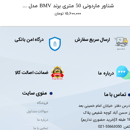
شناور ماردونی 50 متری برند BMV مدل QGD1.8-50-0.5
۱۵,۶۰۰,۰۰۰ تومان
ارسال سریع سفارش
درگاه امن بانکی
ضمانت اصالت کالا
درباره ما
منوی سایت
تماس با ما
فروشگاه
درس دفتر: خیابان امام خمینی بعد
سوالات متداول
ز حسن آباد کوچه شفیعی پلاک
 3(خرید حضوری نداریم)
درباره ما
فن: 55663050-021
تماس با ما