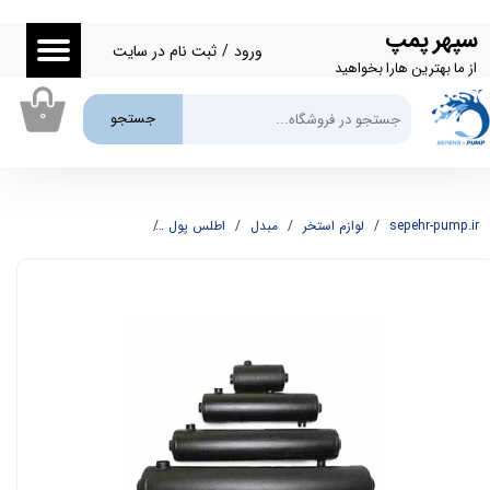
سپهر پمپ
حساب کاربری من
ورود
/
ثبت نام در سایت
از ما بهترین هارا بخواهید
تغییر گذر واژه
۰
جستجو
سفارشات
خروج از حساب کاربری
sepehr-pump.ir
لوازم استخر
مبدل
اطلس پول
مبدل حرارتی استخر اطلس پول 