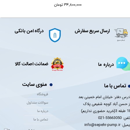
۳۴,۸۰۰,۰۰۰ تومان
ارسال سریع سفارش
درگاه امن بانکی
ضمانت اصالت کالا
درباره ما
منوی سایت
تماس با ما
فروشگاه
درس دفتر: خیابان امام خمینی بعد
سوالات متداول
ز حسن آباد کوچه شفیعی پلاک
 3(خرید حضوری نداریم)
درباره ما
فن: 55663050-021
تماس با ما
یل: info@sepehr-pump.ir