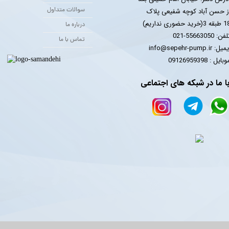
سوالات متداول
ز حسن آباد کوچه شفیعی پلاک
 3(خرید حضوری نداریم)
درباره ما
فن: 55663050-021
تماس با ما
یل: info@sepehr-pump.ir
​​​​موبایل : 09126959398
ا ما در شبکه های اجتماعی