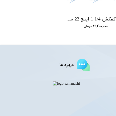
پمپ کفکش 1/4 1 اینچ 22 متری ان سی NC مدل NCL.22.4.1
۲۶,۴۰۰,۰۰۰ تومان
درباره ما