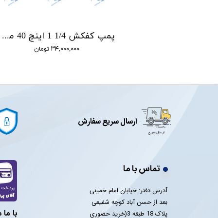
پمپ کفکش 1/4 1 اینچ 56 متری ان سی NC مدل NCL.56.4.3
پمپ کفکش 1/4 1 اینچ 40 متری ان سی NC مدل NCL.40.4.2
تومان
۳۴,۰۰۰,۰۰۰ تومان
ارسال سریع سفارش
تماس با ما
آدرس دفتر: خیابان امام خمینی
بعد از حسن آباد کوچه شفیعی
با ما 
پلاک 18 طبقه 3(خرید حضوری