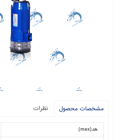
فالکو
پمپ 1/5 اسب 2 اینچ
اگرو
پلیکام
پمپ 3 اینچ 2 اسب
کنزا
گالی
آبارا
توکیو
راناب
رهاب
نظرات
مشخصات محصول
لوما LOMA
آکوا استرانگ
هد(max)
ان سی NC