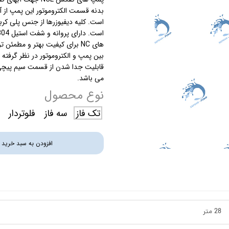
استرینر
است. کلیه دیفیوزرها از جنس پلی کر
کس
هیتر برقی
های NC برای کیفیت بهتر و مطمئ
بین پمپ و الکتروموتور در نظر گرفته
جت جکوزی
می باشد.
ضدعفونی نانو
نوع محصول
مبدل
تک فاز
سه فاز
فلوتردار
اسکیمر
افزودن به سبد خرید
سایدچنل
28 متر