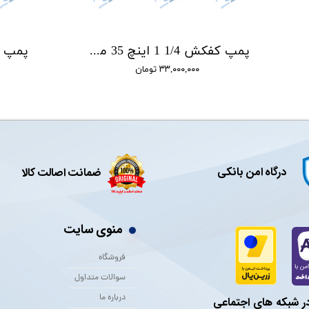
پمپ کفکش 1/4 1 اینچ 35 متری ان سی NC مدل NCL.35.4.2
۳۳,۰۰۰,۰۰۰ تومان
درگاه امن بانکی
ضمانت اصالت کالا
منوی سایت
فروشگاه
سوالات متداول
درباره ما
در شبکه های اجتماعی