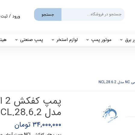
جستجو
ورود
/
ثبت 
حساب کارب
تغییر گذر و
ر برق
موتور پمپ
لوازم استخر
پمپ صنعتی
هیتر
سفارشات
یم
بنزینی
پمپ استخری
پمپ طبقاتی
مهی
خروج از حس
گازوئیلی
فیلتر شنی
پمپ مگنتی
پاور
فیلتر کارتریجی
بل اند کاست
کلرزن خطی
ین
کلرزن نمکی
مدل NCL.28.6.2
میک
گرمکن برقی
۳۴,۰۰۰,۰۰۰ تومان
مولد برقی سونای بخار