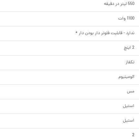
550 لیتر در دقیقه
1100 وات
ندارد - قابلیت فلوتر دار بودن دار *
2 اینچ
تکفاز
آلومینیوم
مس
استیل
استیل
2