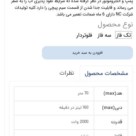
پمپ و الکتروموتور در نظر گرفته شده که شرایط نفوذ پذیری آب را به صفر
می رساند و قابلیت جدا شدن از قسمت سیم پیچی را دارد.کلیه تولیدات
شرکت NC دارای 6 ماه ضمانت تعمیر می باشد.
نوع محصول
تک فاز
سه فاز
فلوتردار
افزودن به سبد خرید
نظرات
مشخصات محصول
هد(max)
70 متر
دبی(max)
160 لیتر در دقیقه
قدرت
2000 وات