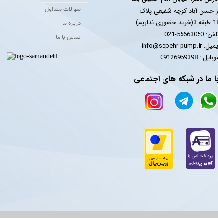
سوالات متداول
ز حسن آباد کوچه شفیعی پلاک
 3(خرید حضوری نداریم)
درباره ما
فن: 55663050-021
تماس با ما
یل: info@sepehr-pump.ir
​​​​موبایل : 09126959398
ا ما در شبکه های اجتماعی