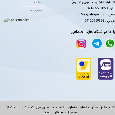
 3(خرید حضوری نداریم)
درباره ما
فن: 55663050-021
تماس با ما
یل: info@sepehr-pump.ir
​​​​موبایل : 09126959398
ا ما در شبکه های اجتماعی
تمام حقوق محتوا و تصاویر متعلق به تاسیسات سپهر می باشد، کپی به هرشکل
غیرمجاز و غیرقانونی است.​​​​​​​