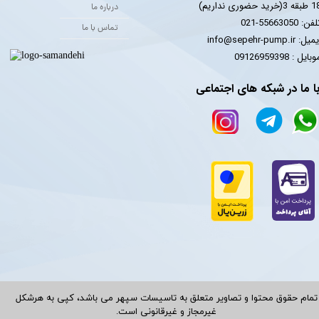
 3(خرید حضوری نداریم)
درباره ما
فن: 55663050-021
تماس با ما
یل: info@sepehr-pump.ir
​​​​موبایل : 09126959398
ا ما در شبکه های اجتماعی
تمام حقوق محتوا و تصاویر متعلق به تاسیسات سپهر می باشد، کپی به هرشکل
غیرمجاز و غیرقانونی است.​​​​​​​