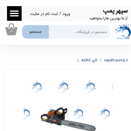
سپهر پمپ
حساب کاربری من
ورود
/
ثبت نام در سایت
از ما بهترین هارا بخواهید
تغییر گذر واژه
۰
جستجو
سفارشات
خروج از حساب کاربری
sepehr-pump.ir
اگرو AGRO
اره موتوری 45 سانت آگرو AGRO مدل AG-5200-45CM