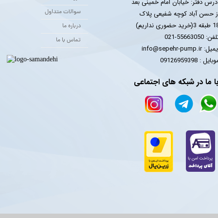
درس دفتر: خیابان امام خمینی بعد
سوالات متداول
ز حسن آباد کوچه شفیعی پلاک
 3(خرید حضوری نداریم)
درباره ما
فن: 55663050-021
تماس با ما
یل: info@sepehr-pump.ir
​​​​موبایل : 09126959398
ا ما در شبکه های اجتماعی