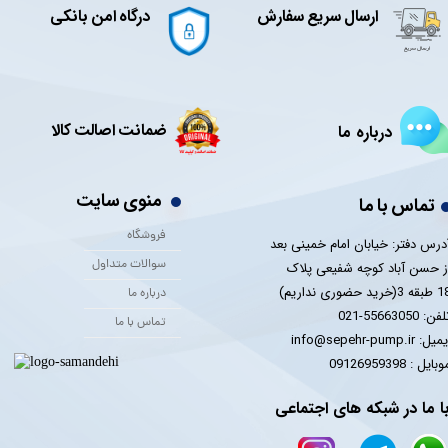
ارسال سریع سفارش
درگاه امن بانکی
ضمانت اصالت کالا
درباره ما
منوی سایت
تماس با ما
فروشگاه
درس دفتر: خیابان امام خمینی بعد
سوالات متداول
ز حسن آباد کوچه شفیعی پلاک
 3(خرید حضوری نداریم)
درباره ما
فن: 55663050-021
تماس با ما
یل: info@sepehr-pump.ir
​​​​موبایل : 09126959398
ا ما در شبکه های اجتماعی