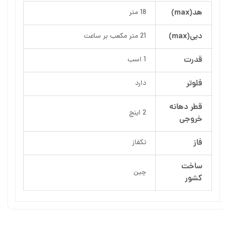
هد(max)
18 متر
دبی(max)
21 متر مکعب بر ساعت
قدرت
1 اسب
فلوتر
دارد
قطر دهانه
2 اینچ
خروجی
فاز
تکفاز
ساخت
چین
کشور