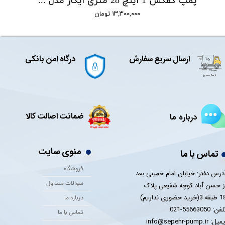
پمپ کفکش 1 اینچ 28 متری ایکار مدل IC1.5-28-0.55F
۱۳,۳۰۰,۰۰۰ تومان
ارسال سریع سفارش
درگاه امن بانکی
ضمانت اصالت کالا
درباره ما
منوی سایت
تماس با ما
فروشگاه
درس دفتر: خیابان امام خمینی بعد
سوالات متداول
ز حسن آباد کوچه شفیعی پلاک
 3(خرید حضوری نداریم)
درباره ما
فن: 55663050-021
تماس با ما
یل: info@sepehr-pump.ir