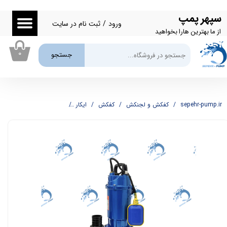
سپهر پمپ
حساب کاربری من
ورود
/
ثبت نام در سایت
از ما بهترین هارا بخواهید
تغییر گذر واژه
۰
جستجو
سفارشات
خروج از حساب کاربری
sepehr-pump.ir
کفکش و لجنکش
کفکش
ایکار
پمپ کفکش 2 اینچ 18 متری ایکار مدل IC10-18-0.75F