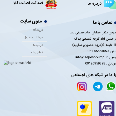
ضمانت اصالت کالا
درباره ما
منوی سایت
تماس با ما
فروشگاه
درس دفتر: خیابان امام خمینی بعد
سوالات متداول
ز حسن آباد کوچه شفیعی پلاک
 3(خرید حضوری نداریم)
درباره ما
فن: 55663050-021
تماس با ما
یل: info@sepehr-pump.ir
​​​​موبایل : 09126959398
ا ما در شبکه های اجتماعی