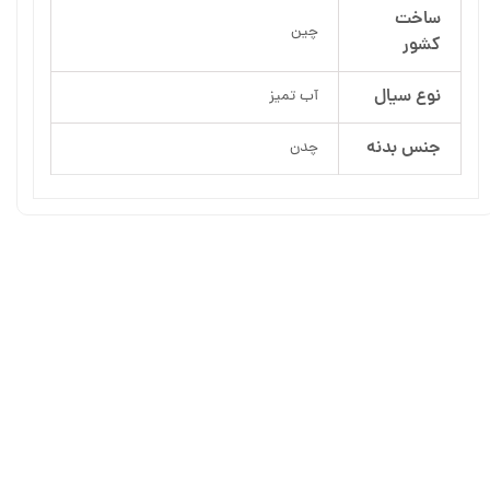
ساخت
چین
کشور
نوع سیال
آب تمیز
جنس بدنه
چدن