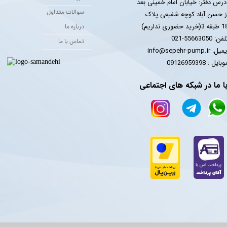
درس دفتر: خیابان امام خمینی بعد
سوالات متداول
ز حسن آباد کوچه شفیعی پلاک
 3(خرید حضوری نداریم)
درباره ما
فن: 55663050-021
تماس با ما
یل: info@sepehr-pump.ir
​​​​موبایل : 09126959398
ا ما در شبکه های اجتماعی