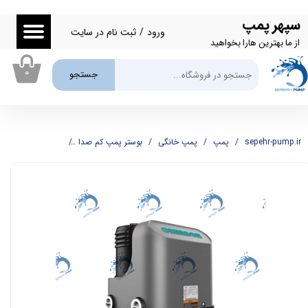
سپهر پمپ
حساب کاربری من
ورود
/
ثبت نام در سایت
از ما بهترین هارا بخواهید
تغییر گذر واژه
۰
جستجو
سفارشات
خروج از حساب کاربری
sepehr-pump.ir
پمپ
پمپ خانگی
بوستر پمپ کم صدا
بوستر پمپ کم صدا شیمجه IMGE