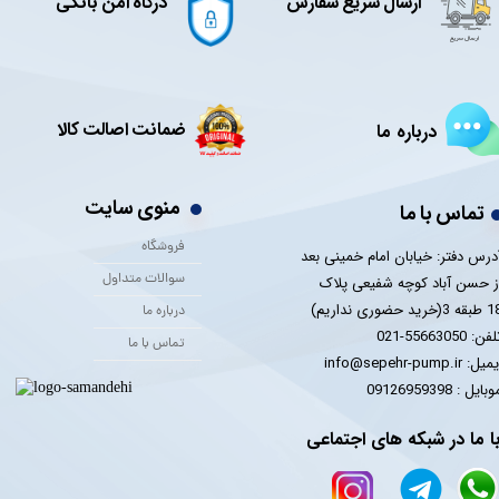
ارسال سریع سفارش
درگاه امن بانکی
ضمانت اصالت کالا
درباره ما
منوی سایت
تماس با ما
فروشگاه
درس دفتر: خیابان امام خمینی بعد
سوالات متداول
ز حسن آباد کوچه شفیعی پلاک
 3(خرید حضوری نداریم)
درباره ما
فن: 55663050-021
تماس با ما
یل: info@sepehr-pump.ir
​​​​موبایل : 09126959398
ا ما در شبکه های اجتماعی