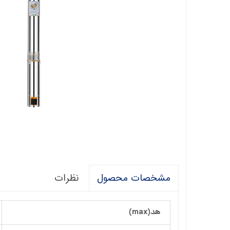
فالکو
پمپ 1/5 اسب 2 اینچ
اگرو
پلیکام
پمپ 3 اینچ 2 اسب
کنزا
گالی
آبارا
توکیو
راناب
رهاب
نظرات
مشخصات محصول
لوما LOMA
آکوا استرانگ
هد(max)
ان سی NC