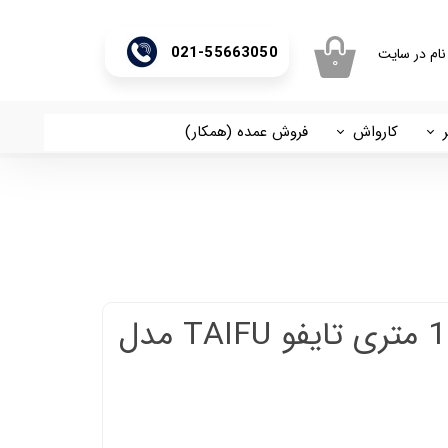
021-55663050
نام در سایت
۰
ری من
اژه
کارواش
فروش عمده (همکار)
اسان
آریا
اب کاربری
شناور 2 اینچ 114 متری تایفو TAIFU مدل