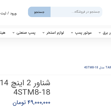
جستجو
ورود
/
ثبت 
حساب کارب
تغییر گذر و
ر برق
موتور پمپ
لوازم استخر
پمپ صنعتی
هیتر
سفارشات
یم
بنزینی
پمپ استخری
پمپ طبقاتی
مهی
خروج از حس
گازوئیلی
فیلتر شنی
پمپ مگنتی
پاور
فیلتر کارتریجی
بل اند کاست
کلرزن خطی
ین
کلرزن نمکی
4STM8-18
میک
گرمکن برقی
۴۹,۰۰۰,۰۰۰ تومان
مولد برقی سونای بخار