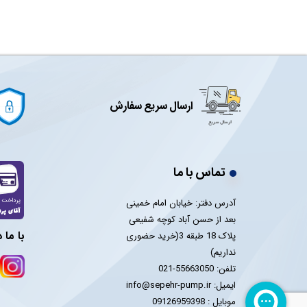
ارسال سریع سفارش
تماس با ما
آدرس دفتر: خیابان امام خمینی
بعد از حسن آباد کوچه شفیعی
با ما 
پلاک 18 طبقه 3(خرید حضوری
نداریم)
تلفن: 55663050-021
ایمیل: info@sepehr-pump.ir
​​​​​​​موبایل : 09126959398