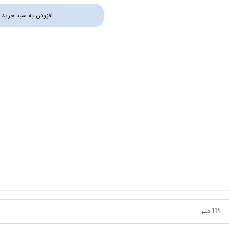
افزودن به سبد خرید
استرینر
کس
هیتر برقی
جت جکوزی
ضدعفونی نانو
مبدل
اسکیمر
سایدچنل
114 متر