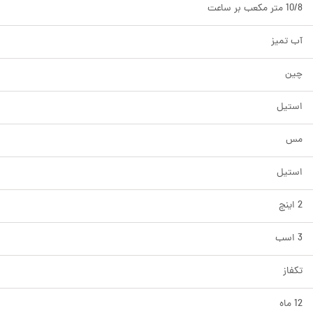
10/8 متر مکعب بر ساعت
آب تمیز
چین
استیل
مس
استیل
2 اینچ
3 اسب
تکفاز
12 ماه