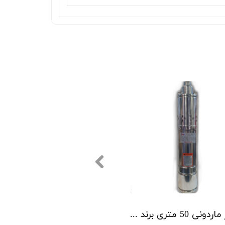
شناور ماردونی 50 متری برند BMV مدل QGD1.8-50-0.5