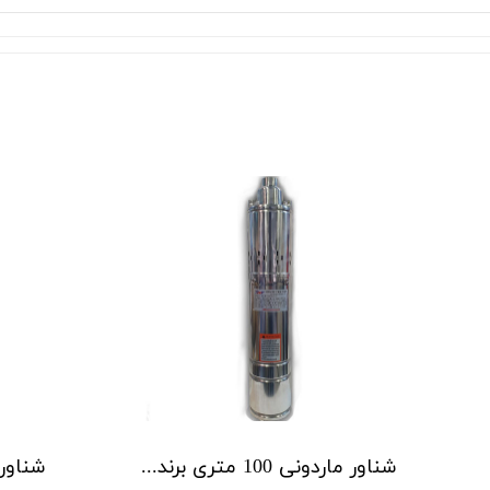
شناور ماردونی 100 متری برند BMV مدل QGD1.5-100-1.1