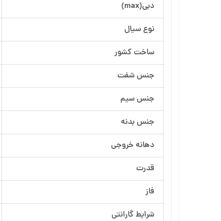
دبی(max)
آرسام تجهیز
نوع سیال
بهار پمپ
ساخت کشور
جنس شفت
جنس سیم
جنس بدنه
دهانه خروجی
قدرت
فاز
شرایط گارانتی