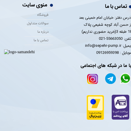
منوی سایت
تماس با ما
فروشگاه
درس دفتر: خیابان امام خمینی بعد
سوالات متداول
ز حسن آباد کوچه شفیعی پلاک
 3(خرید حضوری نداریم)
درباره ما
فن: 55663050-021
تماس با ما
یل: info@sepehr-pump.ir
​​​​موبایل : 09126959398
ا ما در شبکه های اجتماعی