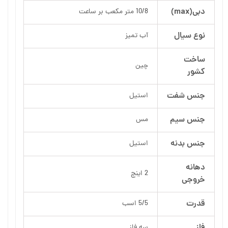
دبی(max)
10/8 متر مکعب بر ساعت
نوع سیال
آب تمیز
ساخت
چین
کشور
جنس شفت
استیل
جنس سیم
مس
جنس بدنه
استیل
دهانه
2 اینچ
خروجی
قدرت
5/5 اسب
فاز
سه فاز