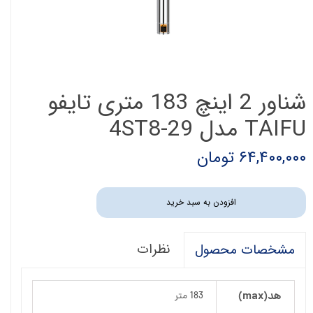
شناور 2 اینچ 183 متری تایفو
TAIFU مدل 4ST8-29
۶۴,۴۰۰,۰۰۰ تومان
افزودن به سبد خرید
نظرات
مشخصات محصول
هد(max)
183 متر