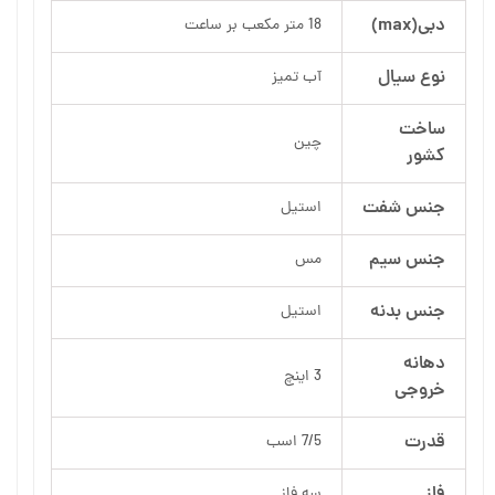
دبی(max)
18 متر مکعب بر ساعت
نوع سیال
آب تمیز
ساخت
چین
کشور
جنس شفت
استیل
جنس سیم
مس
جنس بدنه
استیل
دهانه
3 اینچ
خروجی
قدرت
7/5 اسب
فاز
سه فاز