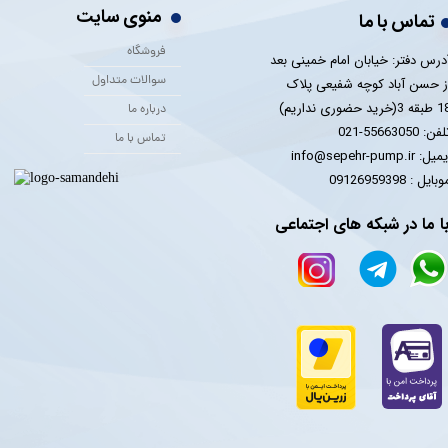
منوی سایت
تماس با ما
فروشگاه
درس دفتر: خیابان امام خمینی بعد
سوالات متداول
ز حسن آباد کوچه شفیعی پلاک
 3(خرید حضوری نداریم)
درباره ما
فن: 55663050-021
تماس با ما
یل: info@sepehr-pump.ir
​​​​موبایل : 09126959398
ا ما در شبکه های اجتماعی