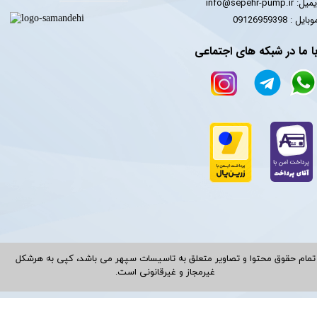
یل: info@sepehr-pump.ir
​​​​موبایل : 09126959398
ا ما در شبکه های اجتماعی
تمام حقوق محتوا و تصاویر متعلق به تاسیسات سپهر می باشد، کپی به هرشکل
غیرمجاز و غیرقانونی است.​​​​​​​