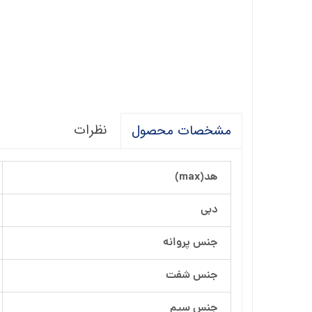
آرسام تجهیز
بهار پمپ
نظرات
مشخصات محصول
هد(max)
دبی
جنس پروانه
جنس شفت
جنس سیم