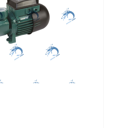
فالکو
پمپ 1/5 اسب 2 اینچ
اگرو
پلیکام
پمپ 3 اینچ 2 اسب
کنزا
گالی
آبارا
توکیو
راناب
رهاب
لوما LOMA
آکوا استرانگ
ان سی NC