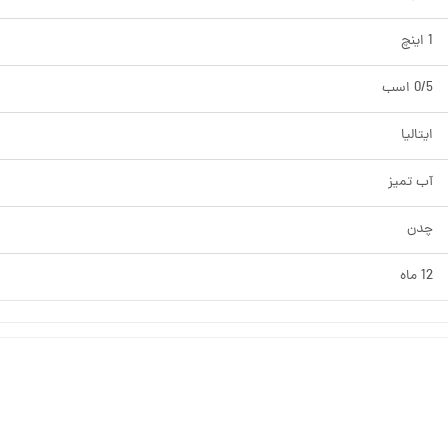
1 اینچ
0/5 اسب
ایتالیا
آب تمیز
چدن
12 ماه