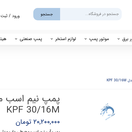
جستجو
ورود
/
ثبت 
حساب کارب
تغییر گذر و
ر برق
موتور پمپ
لوازم استخر
پمپ صنعتی
هیتر
سفارشات
یم
بنزینی
پمپ استخری
پمپ طبقاتی
مهی
خروج از حس
گازوئیلی
فیلتر شنی
پمپ مگنتی
پاور
فیلتر کارتریجی
بل اند کاست
کلرزن خطی
ین
کلرزن نمکی
KPF 30/16M
میک
گرمکن برقی
۲۰,۲۰۰,۰۰۰ تومان
مولد برقی سونای بخار
پمپ آب نیم اسب محیطی داب مدل KPS 30/16M: