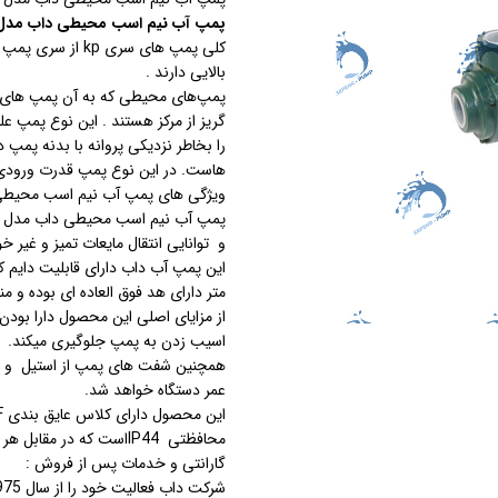
پمپ آب نیم اسب محیطی داب مدل PS 30/16M
استرینر
کلی پمپ های سری p
بالایی دارند .
کس
هیتر برقی
پمپ‌های محیطی که به آن پمپ های تور
گریز از مرکز هستند . این نوع پمپ علی
جت جکوزی
را بخاطر نزدیکی پروانه با بدنه پمپ د
هاست. در این نوع پمپ قدرت ورودی 
ضدعفونی نانو
ویژگی های پمپ آب نیم اسب محیطی داب مدل 
مبدل
و توانایی انتقال مایعات تمیز و غیر خورنده تا دمای 90 درج
این
پمپ آب داب
اسکیمر
متر دارای هد فوق العاده ای بوده و 
از مزایای اصلی این محصول دارا بود
سایدچنل
اسیب زدن به پمپ جلوگیری میکند.
همچنین شفت های پمپ از استیل و مک
عمر دستگاه خواهد شد.
محافظتی IP44است که در مقابل هر گونه پاشش سطحی قطرات آب مقاوم است.
گارانتی و خدمات پس از فروش :