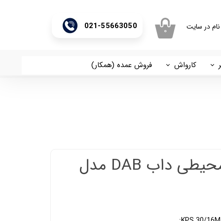
021-55663050
نام در سایت
۰
ری من
اژه
کارواش
فروش عمده (همکار)
اسان
آریا
اب کاربری
پمپ نیم اسب محیطی داب DAB مدل