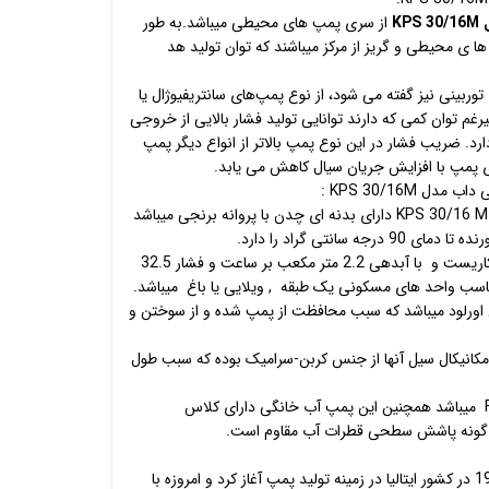
K
از سری پمپ های محیطی میباشد.به طور
k از سری پمپ ها ی محیطی و گریز از مرکز میباشند که توان تولید هد
بینی نیز گفته می شود، از نوع پمپ‌های سانتریفیوژال یا
رغم توان کمی که دارند توانایی تولید فشار بالایی از خروجی
ارد. ضریب فشار در این نوع پمپ بالاتر از انواع دیگر پمپ
پمپ با افزایش جریان سیال کاهش می یابد.
KPS 30/16M :
پمپ آب نیم اسب محیطی داب مدل KPS 30/16 M دارای بدنه ای چدن با پروانه برنجی میباشد
ه سانتی گراد را دارد.
دارای قابلیت دایم کاریست و با آبدهی 2.2 متر مکعب بر ساعت و فشار 32.5
مناسب واحد های مسکونی یک طبقه , ویلایی یا باغ میباشد.
ن اورلود میباشد که سبب محافظت از پمپ شده و از سوختن و
انیکال سیل آنها از جنس کربن-سرامیک بوده که سبب طول
این محصول دارای کلاس عایق بندی F میباشد همچنین این پمپ آب خانگی دارای کلاس
شرکت داب فعالیت خود را از سال 1975 در کشور ایتالیا در زمینه تولید پمپ آغاز کرد و امروزه با