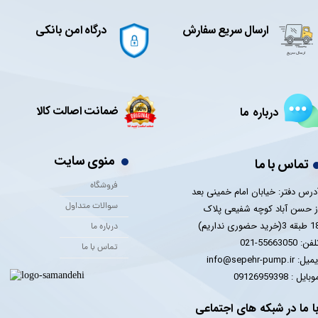
ارسال سریع سفارش
درگاه امن بانکی
ضمانت اصالت کالا
درباره ما
منوی سایت
تماس با ما
فروشگاه
درس دفتر: خیابان امام خمینی بعد
سوالات متداول
ز حسن آباد کوچه شفیعی پلاک
 3(خرید حضوری نداریم)
درباره ما
فن: 55663050-021
تماس با ما
یل: info@sepehr-pump.ir
​​​​موبایل : 09126959398
ا ما در شبکه های اجتماعی