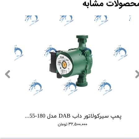
حصولات مشابه
پمپ سیرکولاتور داب DAB مدل VA55-180
۳۲,۵۰۰,۰۰۰ تومان