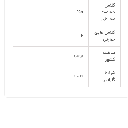
کلاس
حفاضت
IP44
محیطی
کلاس عایق
F
حرارتی
ساخت
ایتالیا
کشور
شرایط
12 ماه
گارانتی