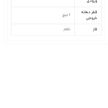
ورودی
قطر دهانه
1 اینچ
خروجی
فاز
تکفاز