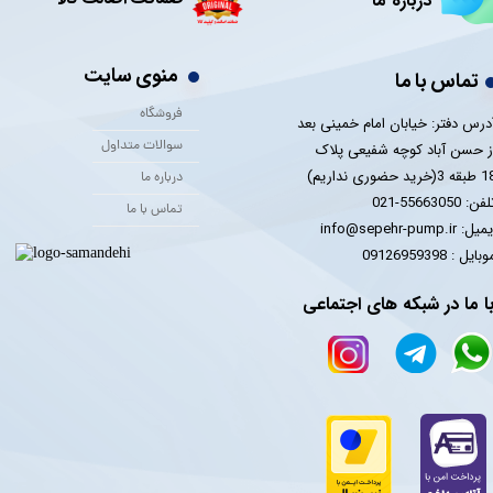
درباره ما
منوی سایت
تماس با ما
فروشگاه
درس دفتر: خیابان امام خمینی بعد
سوالات متداول
ز حسن آباد کوچه شفیعی پلاک
 3(خرید حضوری نداریم)
درباره ما
فن: 55663050-021
تماس با ما
یل: info@sepehr-pump.ir
​​​​موبایل : 09126959398
ا ما در شبکه های اجتماعی