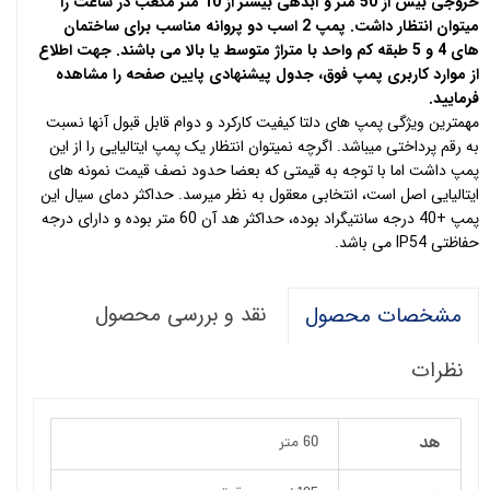
خروجی بیش از 50 متر و آبدهی بیشتر از 10 متر مکعب در ساعت را
میتوان انتظار داشت.
پمپ 2 اسب دو پروانه
مناسب برای ساختمان
های 4 و 5 طبقه کم واحد با متراژ متوسط یا بالا می باشند.
جهت اطلاع
از موارد کاربری پمپ فوق، جدول پیشنهادی پایین صفحه را مشاهده
فرمایید.
مهمترین ویژگی پمپ های دلتا کیفیت کارکرد و دوام قابل قبول آنها نسبت
به رقم پرداختی میباشد. اگرچه نمیتوان انتظار یک پمپ ایتالیایی را از این
پمپ داشت اما با توجه به قیمتی که بعضا حدود نصف قیمت نمونه های
ایتالیایی اصل است، انتخابی معقول به نظر میرسد. حداکثر دمای سیال این
پمپ +40 درجه سانتیگراد بوده، حداکثر هد آن 60 متر بوده و دارای درجه
حفاظتی IP54 می باشد.
نقد و بررسی محصول
مشخصات محصول
نظرات
هد
60 متر