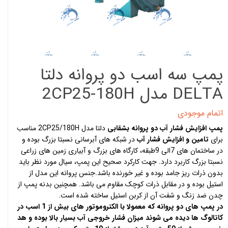
پمپ سه اسب دو پروانه دلتا
DELTA مدل 2CP25-180H
اتمام موجودی
پمپ افزایش فشار آب دو پروانه بشقابی
دلتا مدل 2CP25/180H مناسب
برای
تامین و افزایش فشار آب
در شبکه های آبرسانی نسبتا بزرگ بوده و
در ساختمان های 7الی 9طبقه، کارگاه های بزرگ و آبیاری زمین های زراعی
نسبتا بزرگ کاربرد دارد. جهت کارکرد صحیح این پمپ، سیال مورد نظر باید
بدون ذرات ریز جامد بوده و غیر خورنده باشد.جنس پروانه این مدل از
استیل بوده و در مقابل ذرات کوچک مقاوم می باشد. همچنین بدنه پمپ از
چدن ضد زنگ و شفت آن از کربن استیل ساخته شده است.
در پمپ های دو پروانه که معمولا با الکتروموتور های بیش از 1 اسب در
کاتالوگ ها دیده می شوند میزان فشار خروجی آب بسیار بالا بوده و هد