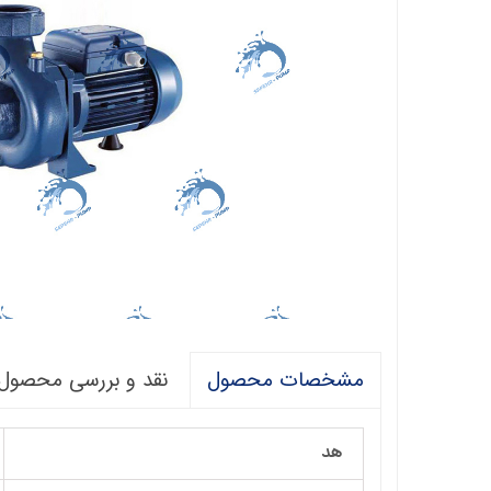
فالکو
پمپ 1/5 اسب 2 اینچ
اگرو
پلیکام
پمپ 3 اینچ 2 اسب
کنزا
گالی
آبارا
توکیو
راناب
رهاب
نقد و بررسی محصول
مشخصات محصول
لوما LOMA
آکوا استرانگ
هد
ان سی NC