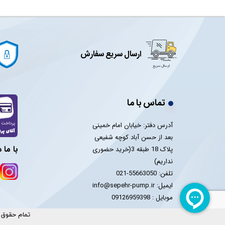
ارسال سریع سفارش
تماس با ما
آدرس دفتر: خیابان امام خمینی
بعد از حسن آباد کوچه شفیعی
با ما 
پلاک 18 طبقه 3(خرید حضوری
نداریم)
تلفن: 55663050-021
ایمیل: info@sepehr-pump.ir
​​​​​​​موبایل : 09126959398
تمام حقوق م