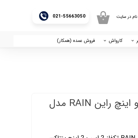
021-55663050
نام در سایت
۰
ری من
اژه
کارواش
فروش عمده (همکار)
اسان
آریا
اب کاربری
پمپ دو اسب دو اینچ راین RAIN مدل