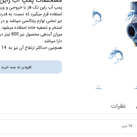
مشخصات پمپ آب راین RAIN تکفاز 2 اسب 2 اینچ پنتاک
استرینر
استفاده قرار میگیرد.که نسبت به قدرت
نیز تمامی لوازم پنتاکسی میباشد و در
کس
هیتر برقی
استخر و تصفیه خانه استفاده میشود.
میزان آبد
جت جکوزی
دارا میباشد.
همچنین حداکثر ارتفاع آن نیز به 14 متر میرسد.که با توان 2 اسب با خازن روغنی کار میکند.
ضدعفونی نانو
مبدل
افزودن به سبد خرید
اسکیمر
سایدچنل
نظرات
14 متر