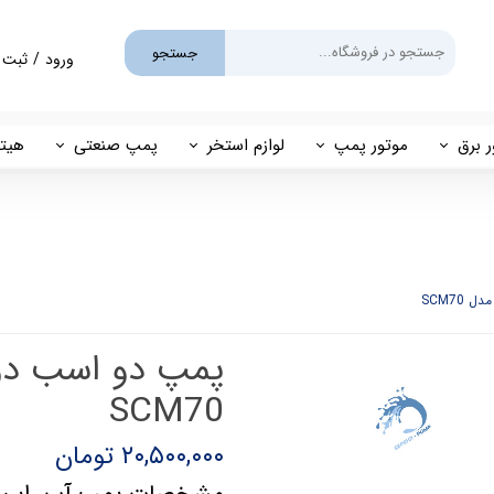
جستجو
ورود
/
ثبت 
حساب کارب
تغییر گذر و
ر برق
موتور پمپ
لوازم استخر
پمپ صنعتی
هیتر
سفارشات
یم
بنزینی
پمپ استخری
پمپ طبقاتی
مهی
خروج از حس
گازوئیلی
فیلتر شنی
پمپ مگنتی
پاور
فیلتر کارتریجی
بل اند کاست
کلرزن خطی
ین
کلرزن نمکی
SCM70
میک
گرمکن برقی
۲۰,۵۰۰,۰۰۰ تومان
مولد برقی سونای بخار