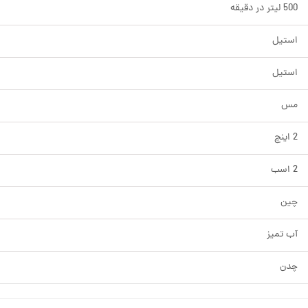
500 لیتر در دقیقه
استیل
استیل
مس
2 اینچ
2 اسب
چین
آب تمیز
چدن