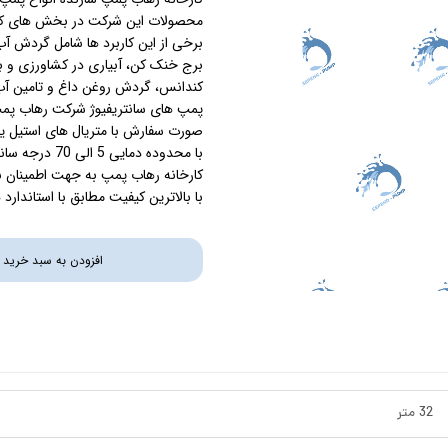
محصولات این شرکت در بخش های کشا
استرینر
برخی از این کاربرد ها شامل گردش آ
برج خنک کن، آبیاری در کشاورزی و ب
کس
هیتر برقی
کندانس، گردش روغن داغ و تامین آب د
پمپ های سانتریفیوژ شرکت رهاب پمپ
جت جکوزی
صورت سفارش با متریال های استیل یا ب
با محدوده دما
ضدعفونی نانو
کارخانه رهاب پمپ به جهت اطمینان ب
با بالاترین کیفیت مطابق با استاندار
مبدل
افزودن به سبد خرید
اسکیمر
سایدچنل
32 متر