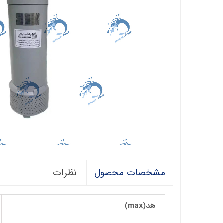
فالکو
پمپ 1/5 اسب 2 اینچ
اگرو
پلیکام
پمپ 3 اینچ 2 اسب
کنزا
گالی
آبارا
توکیو
راناب
رهاب
نظرات
مشخصات محصول
لوما LOMA
آکوا استرانگ
هد(max)
ان سی NC