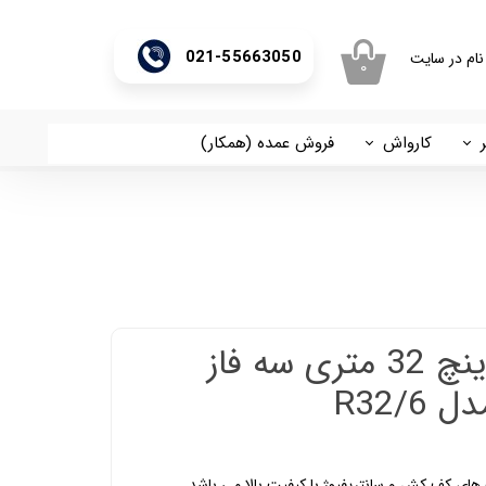
021-55663050
نام در سایت
۰
ری من
اژه
کارواش
فروش عمده (همکار)
اسان
آریا
اب کاربری
پمپ کفکش 6 اینچ 32 متری سه فاز
های کف کش و سانتریفیوژ با کیفیت بالا می باشد.