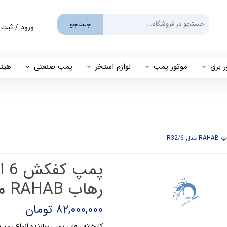
جستجو
ورود
/
ثبت 
حساب کارب
تغییر گذر و
ر برق
موتور پمپ
لوازم استخر
پمپ صنعتی
هیتر
سفارشات
یم
بنزینی
پمپ استخری
پمپ طبقاتی
مهی
خروج از حس
گازوئیلی
فیلتر شنی
پمپ مگنتی
پاور
فیلتر کارتریجی
بل اند کاست
کلرزن خطی
ین
کلرزن نمکی
رهاب RAHAB مدل R32/6
میک
گرمکن برقی
۸۲,۰۰۰,۰۰۰ تومان
مولد برقی سونای بخار
کارخانه رهاب پمپ سازنده انواع پمپ 