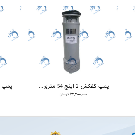
پمپ کفکش 2 اینچ 54 متری سه فاز رهاب RAHAB مدل R54/2
۶۶,۶۰۰,۰۰۰ تومان