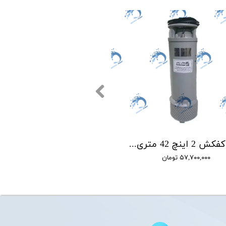
پمپ کفکش 2 اینچ 42 متری سه فاز رهاب RAHAB مدل R42/2
۵۷,۷۰۰,۰۰۰ تومان