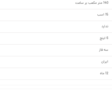
140 متر مکعب بر ساعت
15 اسب
ندارد
6 اینچ
سه فاز
ایران
12 ماه