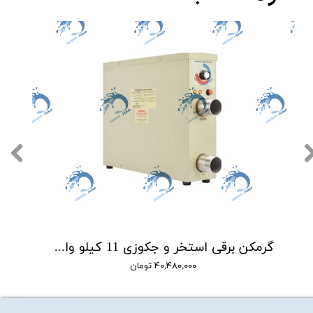
گرمکن برقی استخر و جکوزی 11 کیلو وات کالمو CALMO مدل HS
۴۰,۴۸۰,۰۰۰ تومان