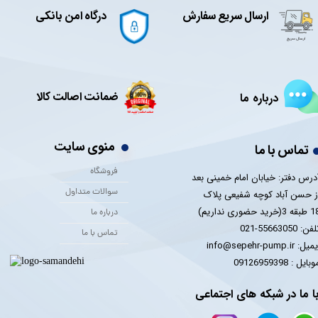
ارسال سریع سفارش
درگاه امن بانکی
ضمانت اصالت کالا
درباره ما
منوی سایت
تماس با ما
فروشگاه
درس دفتر: خیابان امام خمینی بعد
سوالات متداول
ز حسن آباد کوچه شفیعی پلاک
 3(خرید حضوری نداریم)
درباره ما
فن: 55663050-021
تماس با ما
یل: info@sepehr-pump.ir
​​​​موبایل : 09126959398
ا ما در شبکه های اجتماعی