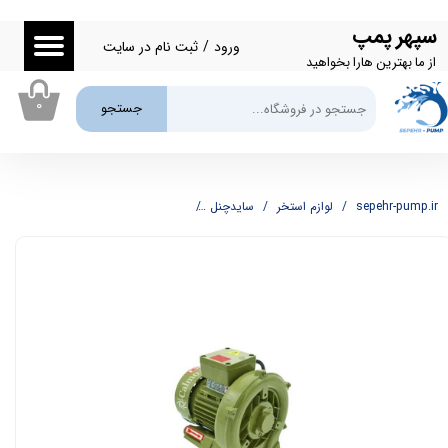
سپهر پمپ
حساب کاربری من
ورود
/
ثبت نام در سایت
از ما بهترین هارا بخواهید
تغییر گذر واژه
۰
جستجو
سفارشات
خروج از حساب کاربری
sepehr-pump.ir
لوازم استخر
سایدچنل
پمپ هوادهی (سایدچنل) کالمو مدل HG-180B