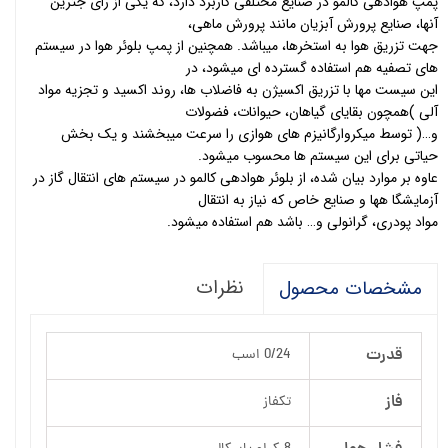
پمپ هوادهی کالمو در صنایع مختلفی کاربرد دارد، که یکی از رای جترین
آنها، صنایع پرورش آبزیان مانند پرورش ماهی،
جهت تزریق هوا به استخرها، میباشد. همچنین از پمپ بلوئر هوا در سیستم
های تصفیه هم استفاده گسترده ای میشود، در
این سیست مها با تزریق اکسیژن به فاضلاب ها، روند اکسید و تجزیه مواد
آلی )همچون بقایای گیاهان، حیوانات، فضولات
و…( توسط میکروارگانیزم های هوازی را سرعت میبخشند و یک بخش
حیاتی برای این سیستم ها محسوب میشود.
عاوه بر موارد بیان شده، از بلوئر هوادهی کالمو در سیستم های انتقال گاز در
آزمایشگا هها و صنایع خاص که نیاز به انتقال
مواد پودری، گرانولی و… باشد هم استفاده میشود.
نظرات
مشخصات محصول
قدرت
0/24 اسب
فاز
تکفاز