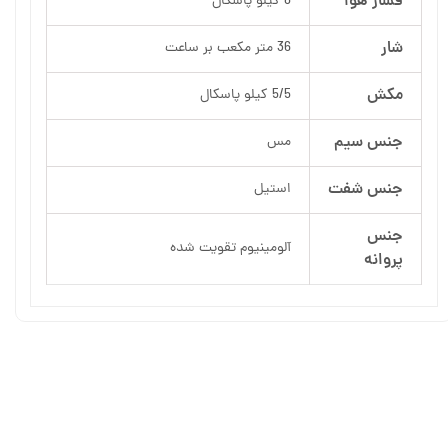
فشار هوا
8 کیلو پاسکال
شار
36 متر مکعب بر ساعت
مکش
5/5 کیلو پاسکال
جنس سیم
مس
جنس شفت
استیل
جنس
آلومینیوم تقویت شده
پروانه