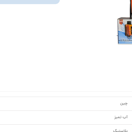
استرینر
کس
هیتر برقی
جت جکوزی
ضدعفونی نانو
مبدل
اسکیمر
سایدچنل
چین
آب تمیز
پلاستیک