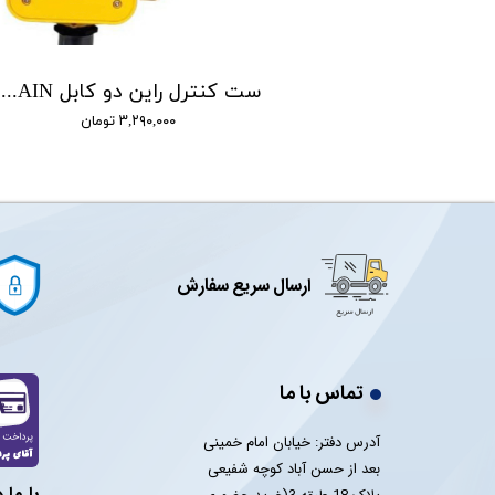
ست کنترل وونیکو VONICO مدل SQ8.2
ست کنترل راین دو کابل RAIN مدل 8.2
تومان
۳,۲۹۰,۰۰۰ تومان
ارسال سریع سفارش
تماس با ما
آدرس دفتر: خیابان امام خمینی
بعد از حسن آباد کوچه شفیعی
با ما 