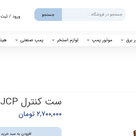
جستجو
ورود
/
ثبت 
حساب کارب
تغییر گذر و
ر برق
موتور پمپ
لوازم استخر
پمپ صنعتی
هیتر
سفارشات
یم
بنزینی
پمپ استخری
پمپ طبقاتی
مهی
خروج از حس
گازوئیلی
فیلتر شنی
پمپ مگنتی
پاور
فیلتر کارتریجی
بل اند کاست
کلرزن خطی
ست کنترل JCP ساده
ین
کلرزن نمکی
۲,۷۰۰,۰۰۰ تومان
میک
گرمکن برقی
افزودن به سبد خرید
مولد برقی سونای بخار