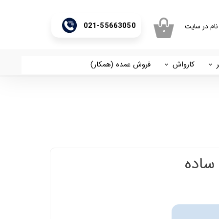
021-55663050
نام در سایت
۰
ری من
اژه
کارواش
فروش عمده (همکار)
اسان
آریا
اب کاربری