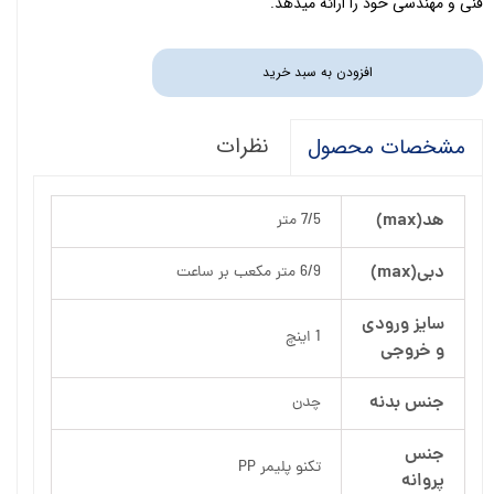
فنی و مهندسی خود را ارائه می­دهد.
افزودن به سبد خرید
نظرات
مشخصات محصول
هد(max)
7/5 متر
دبی(max)
6/9 متر مکعب بر ساعت
سایز ورودی
1 اینچ
و خروجی
جنس بدنه
چدن
جنس
تکنو پلیمر PP
پروانه