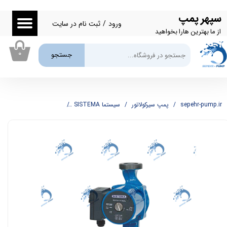
سپهر پمپ
حساب کاربری من
ورود
/
ثبت نام در سایت
از ما بهترین هارا بخواهید
تغییر گذر واژه
۰
جستجو
سفارشات
خروج از حساب کاربری
sepehr-pump.ir
پمپ سیرکولاتور
سیستما SISTEMA
پمپ سیرکولاتور سیستما SISTEMA مدل UPR25/80-180