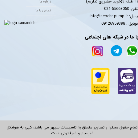
 3(خرید حضوری نداریم)
درباره ما
فن: 55663050-021
تماس با ما
یل: info@sepehr-pump.ir
​​​​موبایل : 09126959398
ا ما در شبکه های اجتماعی
تمام حقوق محتوا و تصاویر متعلق به تاسیسات سپهر می باشد، کپی به هرشکل
غیرمجاز و غیرقانونی است.​​​​​​​