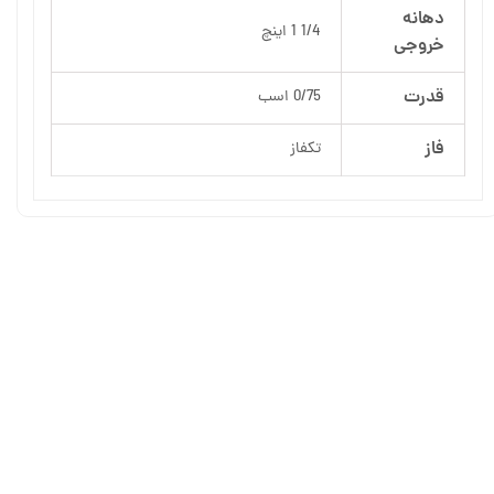
دهانه
1/4 1 اینچ
خروجی
قدرت
0/75 اسب
فاز
تکفاز