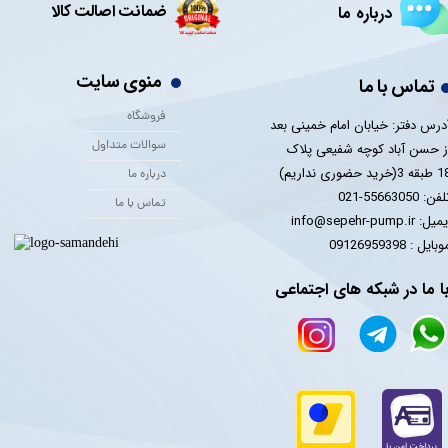
ضمانت اصالت کالا
درباره ما
منوی سایت
تماس با ما
فروشگاه
درس دفتر: خیابان امام خمینی بعد
سوالات متداول
ز حسن آباد کوچه شفیعی پلاک
 3(خرید حضوری نداریم)
درباره ما
فن: 55663050-021
تماس با ما
یل: info@sepehr-pump.ir
​​​​موبایل : 09126959398
ا ما در شبکه های اجتماعی