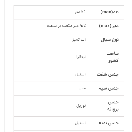
هد(max)
54 متر
دبی(max)
4/2 متر مکعب بر ساعت
نوع سیال
آب تمیز
ساخت
ایتالیا
کشور
جنس شفت
استیل
جنس سیم
مس
جنس
نوریل
پروانه
جنس بدنه
استیل