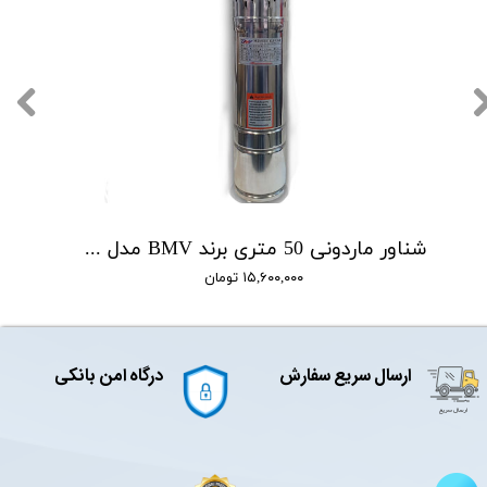
شناور ماردونی 50 متری برند BMV مدل QGD1.8-50-0.5
۱۵,۶۰۰,۰۰۰ تومان
ارسال سریع سفارش
درگاه امن بانکی