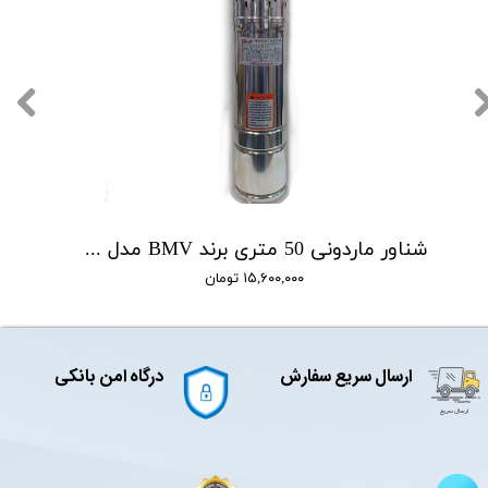
شناور ماردونی 50 متری برند BMV مدل QGD1.8-50-0.5
۱۵,۶۰۰,۰۰۰ تومان
ارسال سریع سفارش
درگاه امن بانکی