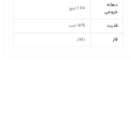
دهانه
1/4 1 اینچ
خروجی
قدرت
0/75 اسب
فاز
تکفاز