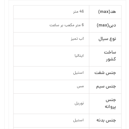
هد(max)
46 متر
دبی(max)
6 متر مکعب بر ساعت
نوع سیال
آب تمیز
ساخت
ایتالیا
کشور
جنس شفت
استیل
جنس سیم
مس
جنس
نوریل
پروانه
جنس بدنه
استیل