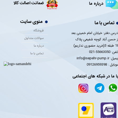
ضمانت اصالت کالا
درباره ما
منوی سایت
تماس با ما
فروشگاه
درس دفتر: خیابان امام خمینی بعد
سوالات متداول
ز حسن آباد کوچه شفیعی پلاک
 3(خرید حضوری نداریم)
درباره ما
فن: 55663050-021
تماس با ما
یل: info@sepehr-pump.ir
​​​​موبایل : 09126959398
ا ما در شبکه های اجتماعی