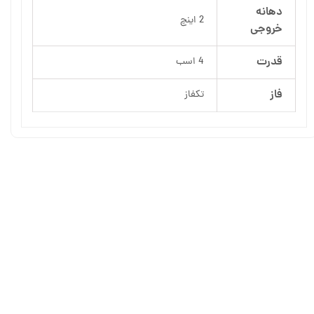
دهانه
2 اینچ
خروجی
قدرت
4 اسب
فاز
تکفاز