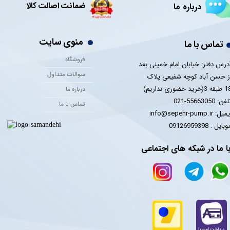
ضمانت اصالت کالا
درباره ما
منوی سایت
تماس با ما
فروشگاه
درس دفتر: خیابان امام خمینی بعد
سوالات متداول
ز حسن آباد کوچه شفیعی پلاک
 3(خرید حضوری نداریم)
درباره ما
فن: 55663050-021
تماس با ما
یل: info@sepehr-pump.ir
​​​​موبایل : 09126959398
ا ما در شبکه های اجتماعی