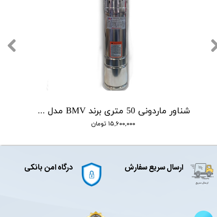
شناور ماردونی 50 متری برند BMV مدل QGD1.8-50-0.5
۱۵,۶۰۰,۰۰۰ تومان
ارسال سریع سفارش
درگاه امن بانکی