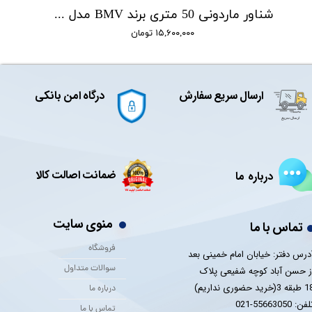
شناور ماردونی 50 متری برند BMV مدل QGD1.8-50-0.5
۱۵,۶۰۰,۰۰۰ تومان
ارسال سریع سفارش
درگاه امن بانکی
ضمانت اصالت کالا
درباره ما
منوی سایت
تماس با ما
فروشگاه
درس دفتر: خیابان امام خمینی بعد
سوالات متداول
ز حسن آباد کوچه شفیعی پلاک
 3(خرید حضوری نداریم)
درباره ما
فن: 55663050-021
تماس با ما